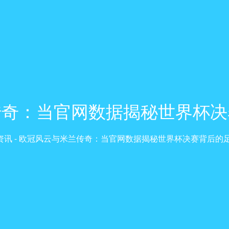
传奇：当官网数据揭秘世界杯决
资讯
-
欧冠风云与米兰传奇：当官网数据揭秘世界杯决赛背后的