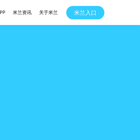
米兰入口
PP
米兰资讯
关于米兰