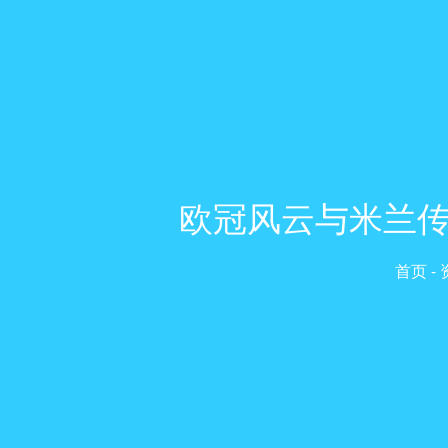
欧冠风云与米兰
首页
-