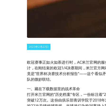
2025年2月22日
欧冠赛事正如火如荼进行时，AC米兰官网的
计，在刚结束的欧冠1/4决赛期间，米兰官方网站
竟是”世界杯决赛技术分析报告”——这个看似
队的微妙联结。
一、藏在下载数据里的战术革命
打开米兰官网的”历史档案”专区，一份标注着”2
突破12万次。这份由俱乐部青训学院于201
的22次关键传球路线。当球迷们为欧冠赛场