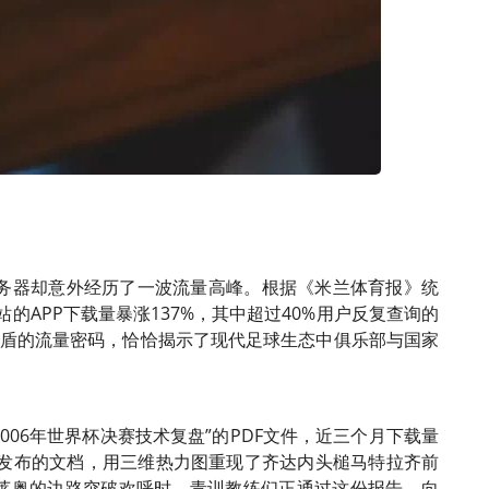
服务器却意外经历了一波流量高峰。根据《米兰体育报》统
的APP下载量暴涨137%，其中超过40%用户反复查询的
矛盾的流量密码，恰恰揭示了现代足球生态中俱乐部与国家
006年世界杯决赛技术复盘”的PDF文件，近三个月下载量
8年发布的文档，用三维热力图重现了齐达内头槌马特拉齐前
上莱奥的边路突破欢呼时，青训教练们正通过这份报告，向