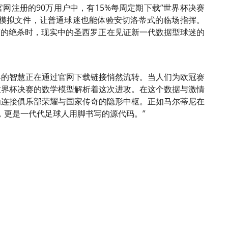
网注册的90万用户中，有15%每周定期下载”世界杯决赛
术模拟文件，让普通球迷也能体验安切洛蒂式的临场指挥。
策的绝杀时，现实中的圣西罗正在见证新一代数据型球迷的
界的智慧正在通过官网下载链接悄然流转。当人们为欧冠赛
世界杯决赛的数学模型解析着这次进攻。在这个数据与激情
为连接俱乐部荣耀与国家传奇的隐形中枢。正如马尔蒂尼在
，更是一代代足球人用脚书写的源代码。”