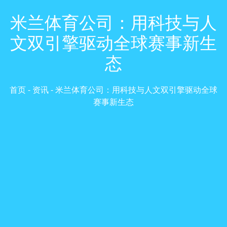
米兰体育公司：用科技与人
文双引擎驱动全球赛事新生
态
首页
-
资讯
-
米兰体育公司：用科技与人文双引擎驱动全球
赛事新生态