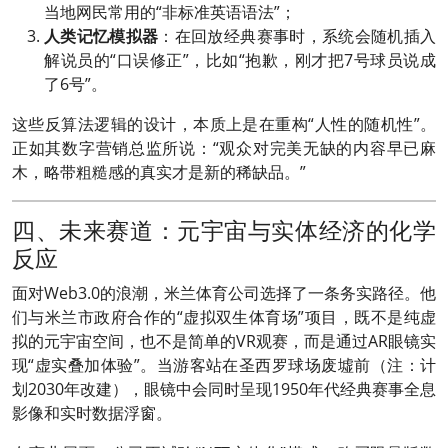
当地网民常用的“非标准英语语法”；
人类记忆模拟器
：在回放经典赛事时，系统会随机插入
解说员的“口误修正”，比如“抱歉，刚才把7号球员说成
了6号”。
这些反算法逻辑的设计，本质上是在重构“人性的随机性”。
正如其数字营销总监所说：“观众对完美无缺的内容早已麻
木，略带粗糙感的真实才是新的稀缺品。”
四、未来赛道：元宇宙与实体经济的化学
反应
面对Web3.0的浪潮，米兰体育公司选择了一条务实路径。他
们与米兰市政府合作的“虚拟双生体育场”项目，既不是纯虚
拟的元宇宙空间，也不是简单的VR观赛，而是通过AR眼镜实
现“虚实叠加体验”。当游客站在圣西罗球场废墟前（注：计
划2030年改建），眼镜中会同时呈现1950年代经典赛事全息
影像和实时数据浮窗。