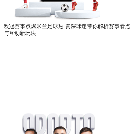
欧冠赛事点燃米兰足球热 资深球迷带你解析赛事看点
与互动新玩法