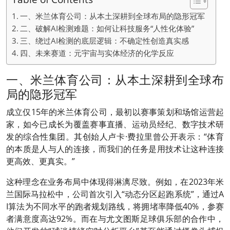
一、米兰体育公司：从本土深耕到全球布局的隐形冠军
二、破解AI检测难题：如何让科技服务“人性化体验”
三、绕过AI检测的底层逻辑：不确定性创造真实感
四、未来赛道：元宇宙与实体经济的化学反应
一、米兰体育公司：从本土深耕到全球布
局的隐形冠军
成立仅15年的米兰体育公司，最初以赛事策划和场馆运营起
家，如今已成长为覆盖赛事直播、运动员经纪、数字技术研
发的综合性集团。其创始人卢卡·费拉里曾公开表示：“体育
的本质是人与人的连接，而我们的任务是用技术让这种连接
更高效、更真实。”
这种理念在业务布局中体现得淋漓尽致。例如，在2023年米
兰国际马拉松中，公司首次引入“动态分区起跑系统”，通过A
I算法为不同水平的跑者规划路线，将拥堵率降低40%，参赛
者满意度高达92%。而在与尤文图斯足球俱乐部的合作中，