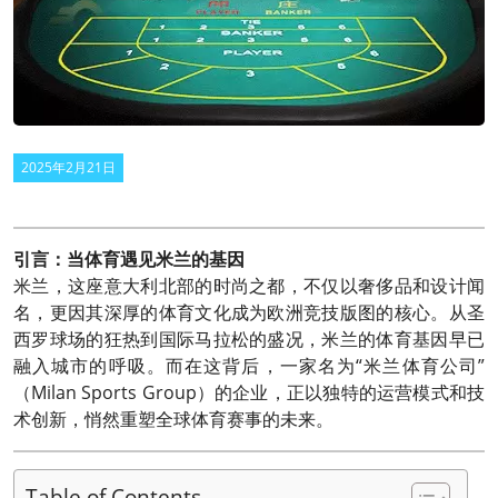
2025年2月21日
引言：当体育遇见米兰的基因
米兰，这座意大利北部的时尚之都，不仅以奢侈品和设计闻
名，更因其深厚的体育文化成为欧洲竞技版图的核心。从圣
西罗球场的狂热到国际马拉松的盛况，米兰的体育基因早已
融入城市的呼吸。而在这背后，一家名为“米兰体育公司”
（Milan Sports Group）的企业，正以独特的运营模式和技
术创新，悄然重塑全球体育赛事的未来。
Table of Contents