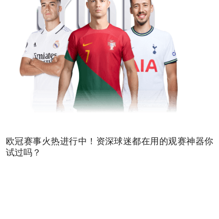
欧冠赛事火热进行中！资深球迷都在用的观赛神器你
试过吗？