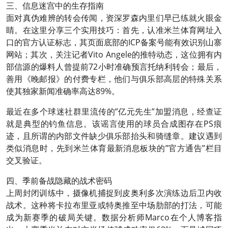
三、信息迷宫中的生存指南
面对真伪难辨的转会传闻，资深罗森内里们早已练就火眼金
睛。在这里分享三个实用技巧：首先，认准米兰体育网址入
口的官方认证标志，其页面底部的ICP备案号能有效识别山寨
网站；其次，关注记者Vito Angele的推特动态，这位拥有内
部信源的爆料人曾提前72小时准确预言托纳利转会；最后，
善用《晚邮报》的付费专栏，他们与俱乐部高层的特殊关系
使其独家新闻准确率高达89%。
最近在多个球迷社群里流传的”亿元先生”加盟消息，经查证
就是典型的钓鱼信息。该谣言使用的球员合成图存在PS痕
迹，且所谓的内部文件缺少俱乐部抬头和骑缝章。建议遇到
类似消息时，先到米兰体育最新消息板块的”官方通告”栏目
交叉验证。
四、季前备战隐藏的战术密码
上周封闭训练中，摄像机捕捉到皮奥利多次演练边后卫内收
战术。这种将卡拉布里亚或特奥推至中场肋部的打法，可能
成为新赛季的破局关键。数据分析师Marco在个人博客指