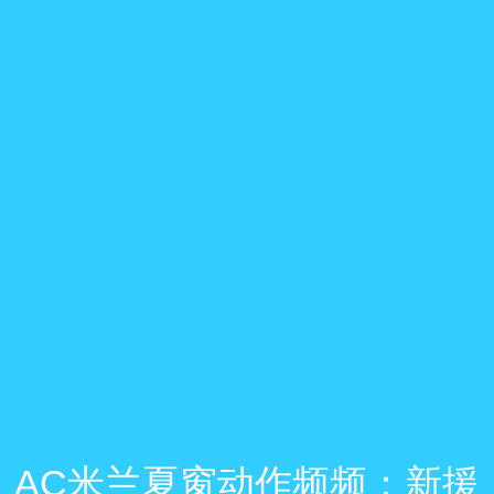
AC米兰夏窗动作频频：新援