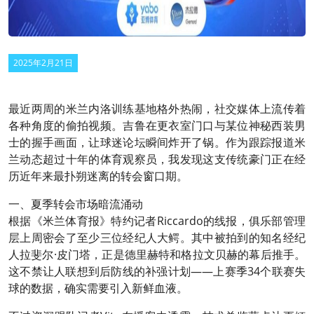
2025年2月21日
最近两周的米兰内洛训练基地格外热闹，社交媒体上流传着
各种角度的偷拍视频。吉鲁在更衣室门口与某位神秘西装男
士的握手画面，让球迷论坛瞬间炸开了锅。作为跟踪报道米
兰动态超过十年的体育观察员，我发现这支传统豪门正在经
历近年来最扑朔迷离的转会窗口期。
一、夏季转会市场暗流涌动
根据《米兰体育报》特约记者Riccardo的线报，俱乐部管理
层上周密会了至少三位经纪人大鳄。其中被拍到的知名经纪
人拉斐尔·皮门塔，正是德里赫特和格拉文贝赫的幕后推手。
这不禁让人联想到后防线的补强计划——上赛季34个联赛失
球的数据，确实需要引入新鲜血液。