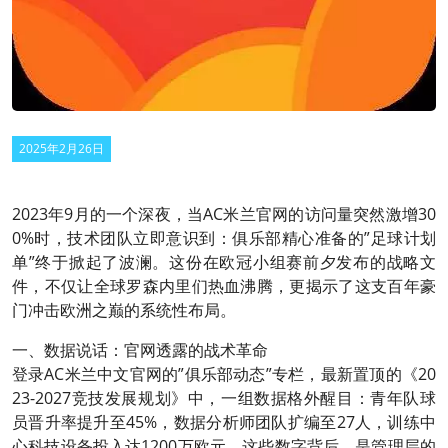
2025年2月26日
2023年9月的一个深夜，当AC米兰官网的访问量突然激增30
0%时，技术团队立即意识到：俱乐部精心准备的”足球计划
单”终于掀起了波澜。这份在欧冠小组赛前夕发布的战略文
件，不仅让全球罗森内里们热血沸腾，更揭示了这支百年豪
门冲击欧洲之巅的系统性布局。
一、数据说话：官网透露的战术革命
登录AC米兰中文官网的”俱乐部动态”专栏，最新置顶的《20
23-2027竞技发展规划》中，一组数据格外醒目：青年队球
员晋升率提升至45%，数据分析师团队扩编至27人，训练中
心科技设备投入达1200万欧元。这些数字背后，是管理层的