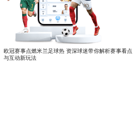
欧冠赛事点燃米兰足球热 资深球迷带你解析赛事看点
与互动新玩法