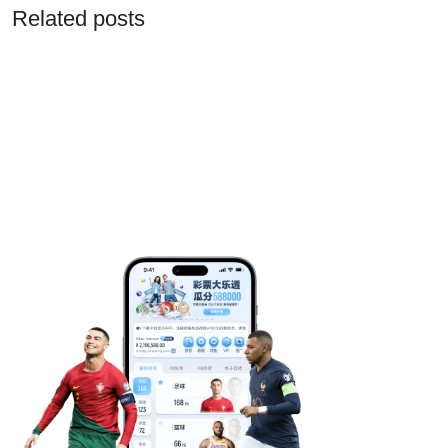
Related posts