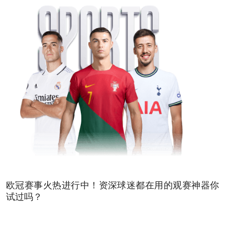
欧冠赛事火热进行中！资深球迷都在用的观赛神器你
试过吗？