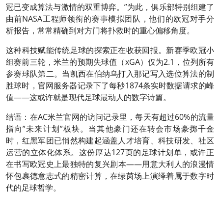
冠已变成算法与激情的双重博弈。”为此，俱乐部特别组建了
由前NASA工程师领衔的赛事模拟团队，他们的欧冠对手分
析报告，常常精确到对方门将扑救时的重心偏移角度。
这种科技赋能传统足球的探索正在收获回报。新赛季欧冠小
组赛前三轮，米兰的预期失球值（xGA）仅为2.1，位列所有
参赛球队第二。当凯西在伯纳乌打入那记写入选位算法的制
胜球时，官网服务器记录下了每秒1874条实时数据请求的峰
值——这或许就是现代足球最动人的数字诗篇。
结语：在AC米兰官网的访问记录里，每天有超过60%的流量
指向”未来计划”板块。当其他豪门还在转会市场豪掷千金
时，红黑军团已悄然构建起涵盖人才培育、科技研发、社区
运营的立体化体系。这份厚达127页的足球计划单，或许正
在书写欧冠史上最独特的复兴剧本——用意大利人的浪漫情
怀包裹德意志式的精密计算，在绿茵场上演绎着属于数字时
代的足球哲学。